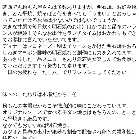
関西でも粉もん屋さんは多数ありますが、明石焼、お好み焼
き、とん平焼、焼そばと何を食べても「うまい」とおっしゃ
っていただけるお店は少ないのではないでしょうか。
大きな寸胴で毎日炊く明石焼のお出汁はかつおと昆布のバラ
ンスが絶妙！そんなお出汁をランチタイムはおかわりもでき
てお客様に喜んでいただいてます。
ディナーはマヨネーズ・明太子ソースをかけた明石焼やおろ
しねぎマヨポン酢味の明石焼など創作にも力を入れてます。
あっさりした一品メニューもあり老若男女楽しんでお食事し
ていただけますよう努力して参ります。
一日のお疲れを「たこ八」でリフレッシュしてください！！
味へのこだわりは本場だからこそ
粉もんの本場だからこそ徹底的に味にこだわっています。
オリジナルソースで食べるモダン焼きはもちろんのこと、と
ん平焼きも絶品です。
なかでもおすすめは明石焼き。
カツオと昆布の出汁が絶妙な割合で配合され卵との親和性は
抜群の一品です。